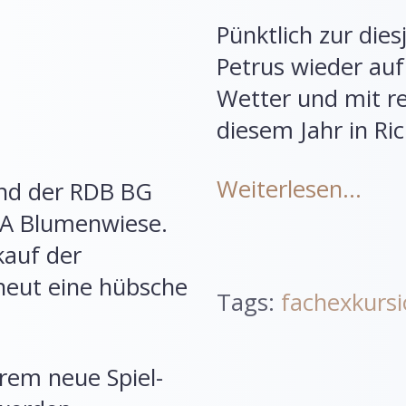
Pünktlich zur die
Petrus wieder auf
Wetter und mit re
diesem Jahr in R
Weiterlesen…
and der RDB BG
TA Blumenwiese.
kauf der
rneut eine hübsche
Tags:
fachexkurs
rem neue Spiel-