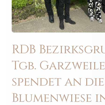
RDB Bezirksgr
Tgb. Garzweil
spendet an die
Blumenwiese i