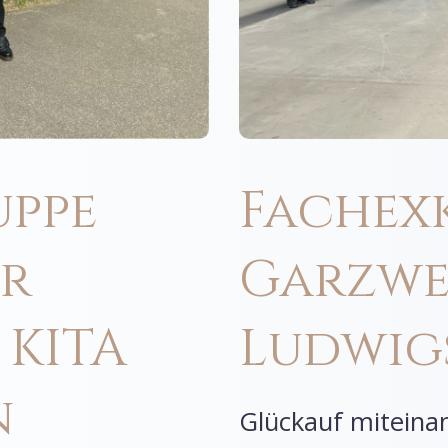
uppe
Fachex
er
Garzwe
 KITA
Ludwig
n
Glückauf miteina