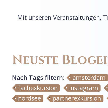
Mit unseren Veranstaltungen, T
Neuste Bloge
Nach Tags
filtern
:
amsterdam
fachexkursion
instagram
nordsee
partnerexkursion