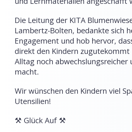
und Lernmaterialien angeschafft 
Die Leitung der KITA Blumenwies
Lambertz-Bolten, bedankte sich he
Engagement und hob hervor, das
direkt den Kindern zugutekommt u
Alltag noch abwechslungsreicher
macht.
Wir wünschen den Kindern viel S
Utensilien!
⚒️ Glück Auf ⚒️