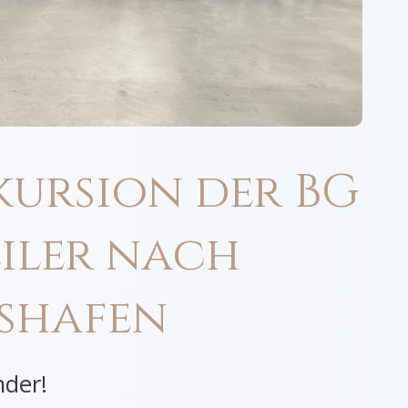
kursion der BG
iler nach
shafen
nder!