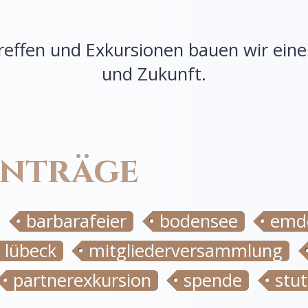
reffen und Exkursionen bauen wir ein
und Zukunft.
inträge
barbarafeier
bodensee
emd
lübeck
mitgliederversammlung
partnerexkursion
spende
stut