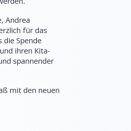
werden.
e, Andrea
rzlich für das
s die Spende
nd ihren Kita-
 und spannender
paß mit den neuen