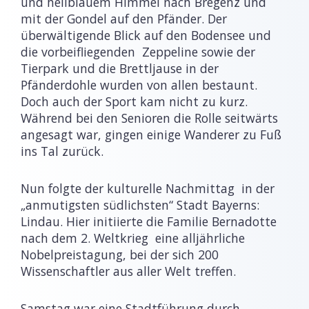
und hellblauem Himmel nach Bregenz und
mit der Gondel auf den Pfänder. Der
überwältigende Blick auf den Bodensee und
die vorbeifliegenden Zeppeline sowie der
Tierpark und die Brettljause in der
Pfänderdohle wurden von allen bestaunt.
Doch auch der Sport kam nicht zu kurz.
Während bei den Senioren die Rolle seitwärts
angesagt war, gingen einige Wanderer zu Fuß
ins Tal zurück.
Nun folgte der kulturelle Nachmittag in der
„anmutigsten südlichsten“ Stadt Bayerns:
Lindau. Hier initiierte die Familie Bernadotte
nach dem 2. Weltkrieg eine alljährliche
Nobelpreistagung, bei der sich 200
Wissenschaftler aus aller Welt treffen.
Samstag war eine Stadtführung durch