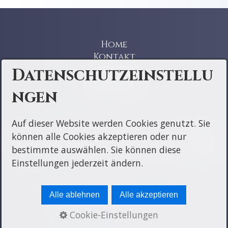
Home
Kontakt
Impressum
Datenschutzeinstellu
Datenschutz
ngen
Instagram
Auf dieser Website werden Cookies genutzt. Sie
können alle Cookies akzeptieren oder nur
bestimmte auswählen. Sie können diese
Einstellungen jederzeit ändern.
© 2026 RDB BG Garzweiler
Alle ablehnen
Alle akzeptieren
Cookie-Einstellungen