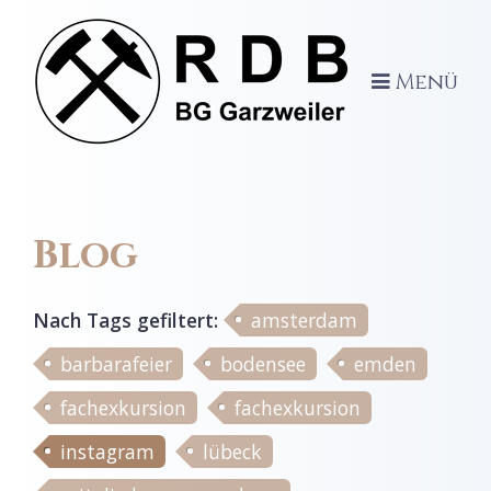
Menü
Blog
Nach Tags
gefiltert
:
amsterdam
barbarafeier
bodensee
emden
fachexkursion
fachexkursion
instagram
lübeck