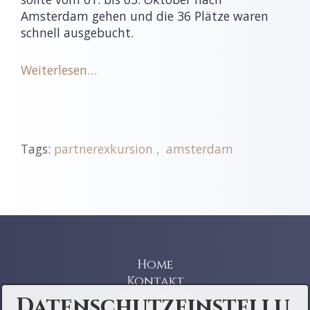
Amsterdam gehen und die 36 Plätze waren
schnell ausgebucht.
Weiterlesen…
Tags:
partnerexkursion
amsterdam
Home
Kontakt
Impressum
Datenschutzeinstellu