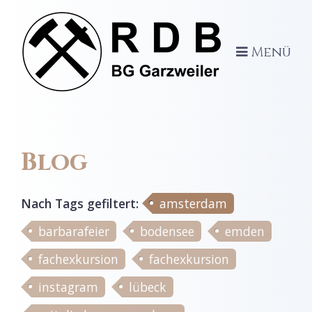
Menü
Blog
Nach Tags
gefiltert
:
amsterdam
barbarafeier
bodensee
emden
fachexkursion
fachexkursion
instagram
lübeck